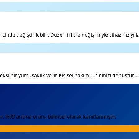
inde değiştirilebilir. Düzenli filtre değişimiyle cihazınız yılla
eksi bir yumuşaklık verir. Kişisel bakım rutininizi dönüştürür
ır. %99 arıtma oranı, bilimsel olarak kanıtlanmıştır.