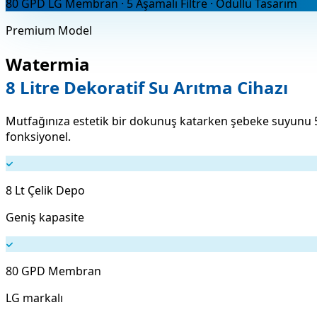
80 GPD LG Membran · 5 Aşamalı Filtre · Ödüllü Tasarım
Premium Model
Watermia
8 Litre Dekoratif Su Arıtma Cihazı
Mutfağınıza estetik bir dokunuş katarken şebeke suyunu 5 a
fonksiyonel.
8 Lt Çelik Depo
Geniş kapasite
80 GPD Membran
LG markalı