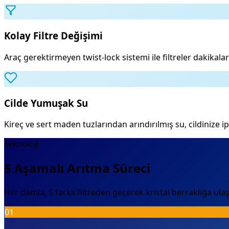
Kolay Filtre Değişimi
Araç gerektirmeyen twist-lock sistemi ile filtreler dakikalar iç
Cilde Yumuşak Su
Kireç ve sert maden tuzlarından arındırılmış su, cildinize ip
Teknoloji
5 Aşamalı Arıtma Süreci
Her damla, 5 farklı filtreden geçerek kristal berraklığa ulaş
01