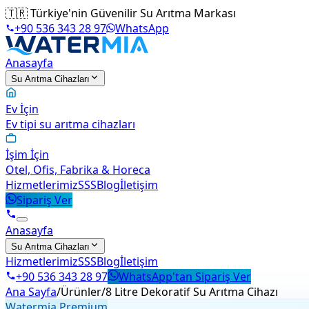
🇹🇷 Türkiye'nin Güvenilir Su Arıtma Markası
+90 536 343 28 97
WhatsApp
Anasayfa
Su Arıtma Cihazları
Ev İçin
Ev tipi su arıtma cihazları
İşim İçin
Otel, Ofis, Fabrika & Horeca
Hizmetlerimiz
SSS
Blog
İletişim
Sipariş Ver
Anasayfa
Su Arıtma Cihazları
Hizmetlerimiz
SSS
Blog
İletişim
+90 536 343 28 97
WhatsApp'tan Sipariş Ver
Ana Sayfa
/
Ürünler
/
8 Litre Dekoratif Su Arıtma Cihazı
Watermia Premium