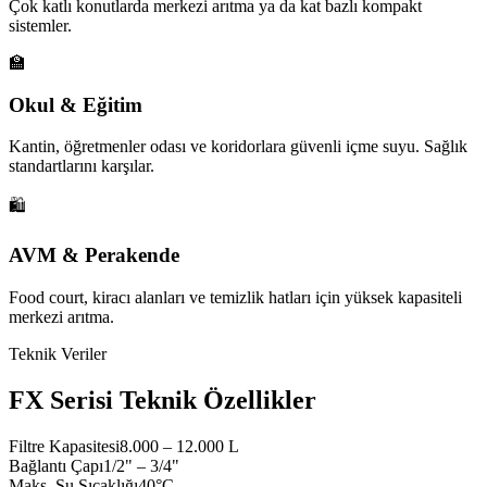
Çok katlı konutlarda merkezi arıtma ya da kat bazlı kompakt
sistemler.
🏫
Okul & Eğitim
Kantin, öğretmenler odası ve koridorlara güvenli içme suyu. Sağlık
standartlarını karşılar.
🛍️
AVM & Perakende
Food court, kiracı alanları ve temizlik hatları için yüksek kapasiteli
merkezi arıtma.
Teknik Veriler
FX Serisi Teknik Özellikler
Filtre Kapasitesi
8.000 – 12.000 L
Bağlantı Çapı
1/2" – 3/4"
Maks. Su Sıcaklığı
40°C