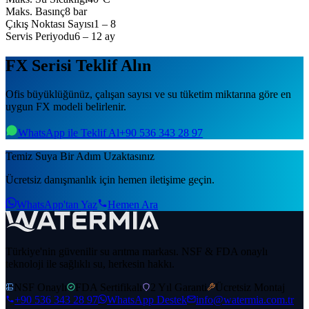
Maks. Basınç
8 bar
Çıkış Noktası Sayısı
1 – 8
Servis Periyodu
6 – 12 ay
FX Serisi Teklif Alın
Ofis büyüklüğünüz, çalışan sayısı ve su tüketim miktarına göre en
uygun FX modeli belirlenir.
WhatsApp ile Teklif Al
+90 536 343 28 97
Temiz Suya Bir Adım Uzaktasınız
Ücretsiz danışmanlık için hemen iletişime geçin.
WhatsApp'tan Yaz
Hemen Ara
Türkiye'nin güvenilir su arıtma markası. NSF & FDA onaylı
teknoloji ile sağlıklı su, herkesin hakkı.
NSF Onaylı
FDA Sertifikalı
2 Yıl Garanti
Ücretsiz Montaj
+90 536 343 28 97
WhatsApp Destek
info@watermia.com.tr