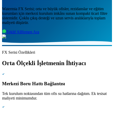
Watermia FX Serisi; orta ve büyük ofisler, rezidanslar ve eğitim
kurumları için merkezi kurulum imkânı sunan kompakt ticari filtre
sistemidir. Çoklu çıkış desteği ve uzun servis aralıklarıyla toplam
maliyeti düşürür.
Teklif Al
Hemen Ara
FX Serisi Özellikleri
Orta Ölçekli İşletmenin İhtiyacı
Merkezi Boru Hattı Bağlantısı
Tek kurulum noktasından tüm ofis su hatlarına dağıtım. Ek tesisat
maliyeti minimumdur.