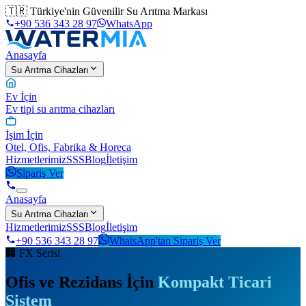
🇹🇷 Türkiye'nin Güvenilir Su Arıtma Markası
+90 536 343 28 97
WhatsApp
Anasayfa
Su Arıtma Cihazları
Ev İçin
Ev tipi su arıtma cihazları
İşim İçin
Otel, Ofis, Fabrika & Horeca
Hizmetlerimiz
SSS
Blog
İletişim
Sipariş Ver
Anasayfa
Su Arıtma Cihazları
Hizmetlerimiz
SSS
Blog
İletişim
+90 536 343 28 97
WhatsApp'tan Sipariş Ver
🏢
FX Serisi
Ofis ve Rezidans İçin
Kompakt Ticari
Sistem