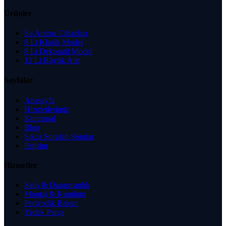
Ürünler
Su Arıtma Cihazları
8 Lt Klasik Model
8 Lt Dekoratif Model
12 Lt Büyük Aile
Sayfalar
Anasayfa
Hizmetlerimiz
Kurumsal
Blog
Sıkça Sorulan Sorular
İletişim
Hizmetler
Satış & Danışmanlık
Montaj & Kurulum
Periyodik Bakım
Yedek Parça